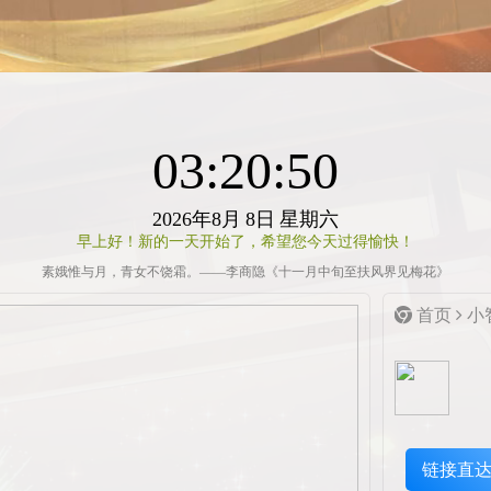
03:20:50
2026年8月
8日
星期六
早上好！新的一天开始了，希望您今天过得愉快！
素娥惟与月，青女不饶霜。——李商隐《十一月中旬至扶风界见梅花》
首页
小
链接直