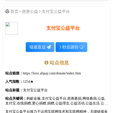
首页
慈善公益
支付宝公益平台
支付宝公益平台
链接直达
3
秒后跳转
站点信息
站点链接：
https://love.alipay.com/donate/index.htm
人气指数：
1254🔥
站点标题：
支付宝公益平台
站点关键词：
蚂蚁金服,支付宝公益平台,慈善募捐,网络募捐,公益,
支付宝,在线捐赠,爱心捐赠,捐赠,公益理念,公益活动,公益生活,公益
募捐,公益话题,公益广告,公益联盟,公益人物,公益明星,公益论坛,公
支付宝公益平台致力于运用互联网技术和互联网精神，无缝链接各
益企业,公益广告,绿色环保,志愿者活动,爱心家园,慈善,赈灾,助学,